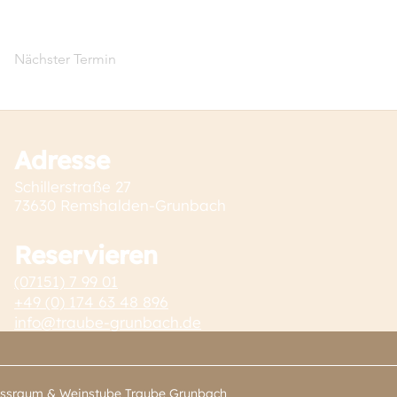
Nächster Termin
Adresse
Schillerstraße 27
73630 Remshalden-Grunbach
Reservieren
(07151) 7 99 01
+49 (0) 174 63 48 896
info@traube-grunbach.de
ssraum & Weinstube Traube Grunbach