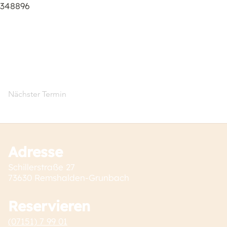
-6348896
Nächster Termin
Adresse
Schillerstraße 27
73630 Remshalden-Grunbach
Reservieren
(07151) 7 99 01